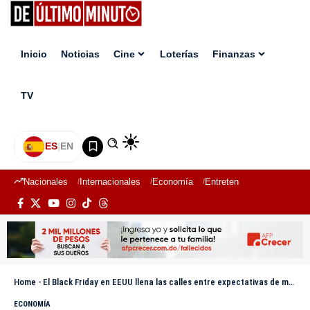
Inicio
Noticias
Cine
Loterías
Finanzas
TV
ES
|
EN
Nacionales
Internacionales
Economía
Entretenimiento
Deport
Home
-
El Black Friday en EEUU llena las calles entre expectativas de mayor gasto
ECONOMÍA