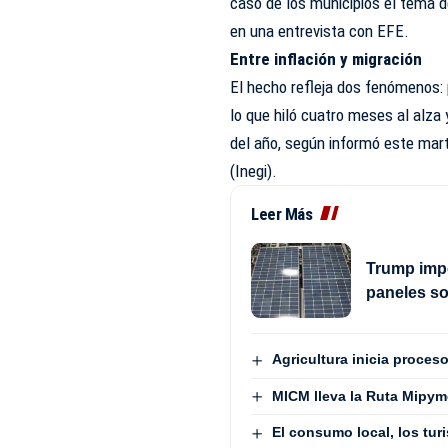
caso de los municipios el tema d
en una entrevista con EFE.
Entre inflación y migración
El hecho refleja dos fenómenos: po
lo que hiló cuatro meses al alza
del año, según informó este mart
(Inegi).
Leer Más
Trump impo
paneles s
Agricultura inicia proces
MICM lleva la Ruta Mipym
El consumo local, los turi