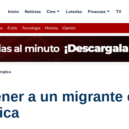
Inicio
Noticias
Cine
Loterías
Finanzas
TV
es
Estilo
Tecnología
Historia
Opinión
riplica
ner a un migrante e
ica