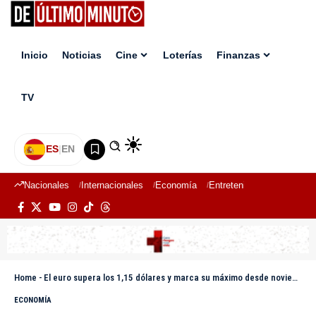
Inicio
Noticias
Cine
Loterías
Finanzas
TV
ES
|
EN
Nacionales
Internacionales
Economía
Entretenimiento
Deport
Home
-
El euro supera los 1,15 dólares y marca su máximo desde noviembre de 2021
ECONOMÍA