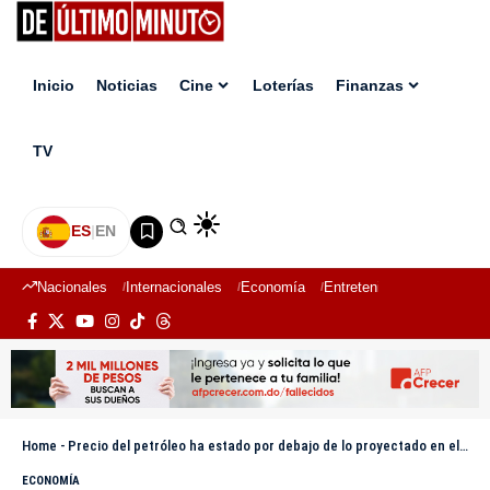
Inicio
Noticias
Cine
Loterías
Finanzas
TV
ES
|
EN
Nacionales
Internacionales
Economía
Entretenimiento
Deport
Home
-
Precio del petróleo ha estado por debajo de lo proyectado en el Presupuesto 2025
ECONOMÍA