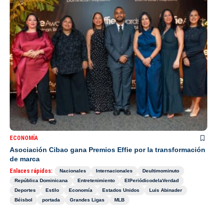
ECONOMÍA
Asociación Cibao gana Premios Effie por la transformación
de marca
Enlaces rápidos:
Nacionales
Internacionales
Deultimominuto
República Dominicana
Entretenimiento
ElPeriódicodelaVerdad
Deportes
Estilo
Economía
Estados Unidos
Luis Abinader
Béisbol
portada
Grandes Ligas
MLB