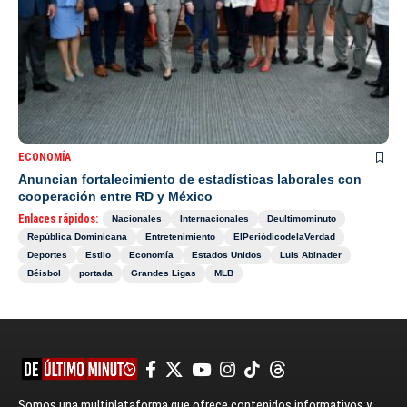
ECONOMÍA
Anuncian fortalecimiento de estadísticas laborales con
cooperación entre RD y México
Enlaces rápidos:
Nacionales
Internacionales
Deultimominuto
República Dominicana
Entretenimiento
ElPeriódicodelaVerdad
Deportes
Estilo
Economía
Estados Unidos
Luis Abinader
Béisbol
portada
Grandes Ligas
MLB
Somos una multiplataforma que ofrece contenidos informativos y