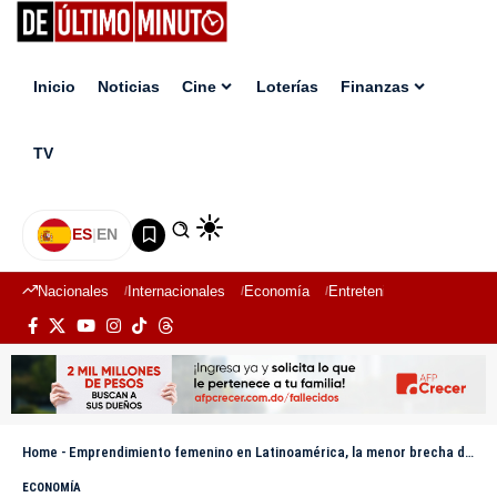
Inicio
Noticias
Cine
Loterías
Finanzas
TV
ES
|
EN
Nacionales
Internacionales
Economía
Entretenimiento
Deport
Home
-
Emprendimiento femenino en Latinoamérica, la menor brecha de género en el mundo
ECONOMÍA