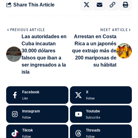
Share This Article
PREVIOUS ARTICLE
NEXT ARTICLE
Las autoridades en
Arrestan en Costa
Cuba incautan
Rica a un japonés
30.000 dólares
que extrajo más de
falsos que iban a
200 mariposas de
ser ingresados a la
su hábitat
isla
Facebook
X
Like
Follow
Instagram
Youtube
Follow
Subscribe
Tiktok
Threads
Follow
Follow