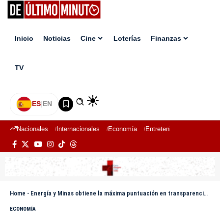
Inicio
Noticias
Cine
Loterías
Finanzas
TV
ES
|
EN
Nacionales
Internacionales
Economía
Entretenimiento
Deport
Home
-
Energía y Minas obtiene la máxima puntuación en transparencia estandarizada
ECONOMÍA