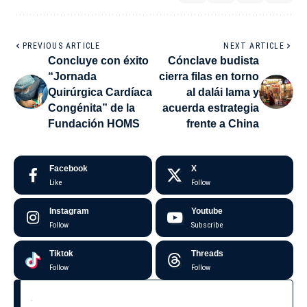
PREVIOUS ARTICLE
NEXT ARTICLE
Concluye con éxito
Cónclave budista
“Jornada
cierra filas en torno
Quirúrgica Cardíaca
al dalái lama y
Congénita” de la
acuerda estrategia
Fundación HOMS
frente a China
Facebook
X
Like
Follow
Instagram
Youtube
Follow
Subscribe
Tiktok
Threads
Follow
Follow