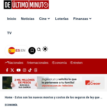
Inicio
Noticias
Cine
Loterías
Finanzas
TV
ES
|
EN
Nacionales
Internacionales
Economía
Entretenimiento
Deport
Home
-
Estos son los nuevos montos y costos de los seguros de ley que entran en vigor este mes
ECONOMÍA