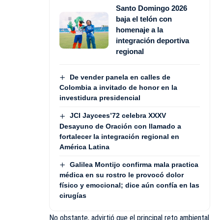
Santo Domingo 2026
baja el telón con
homenaje a la
integración deportiva
regional
De vender panela en calles de
Colombia a invitado de honor en la
investidura presidencial
JCI Jaycees’72 celebra XXXV
Desayuno de Oración con llamado a
fortalecer la integración regional en
América Latina
Galilea Montijo confirma mala practica
médica en su rostro le provocó dolor
físico y emocional; dice aún confía en las
cirugías
No obstante, advirtió que el principal reto ambiental