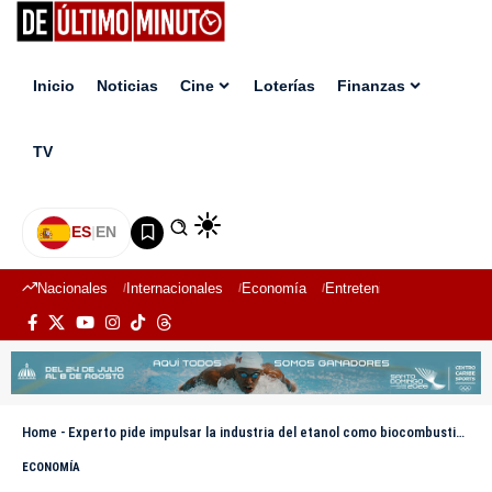
Inicio
Noticias
Cine
Loterías
Finanzas
TV
ES
|
EN
Nacionales
Internacionales
Economía
Entretenimiento
Deport
Home
-
Experto pide impulsar la industria del etanol como biocombustible en RD
ECONOMÍA