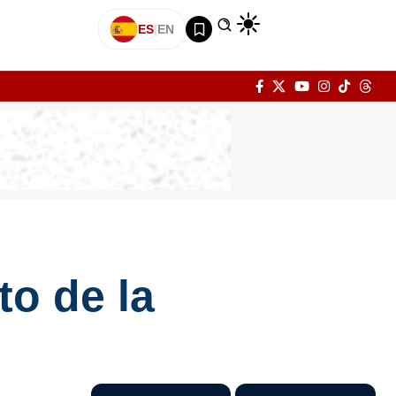
ES
|
EN
o de la