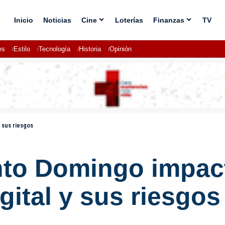
Inicio
Noticias
Cine
Loterías
Finanzas
TV
es
Estilo
Tecnología
Historia
Opinión
 sus riesgos
nto Domingo impact
gital y sus riesgos