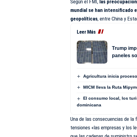
Según el FMI,
las preocupacion
mundial se han intensificado 
geopolíticas
, entre China y Est
Leer Más
Trump impo
paneles s
Agricultura inicia proces
MICM lleva la Ruta Mipym
El consumo local, los turi
dominicana
Una de las consecuencias de la
tensiones «las empresas y los l
que las cadenas de suministro s