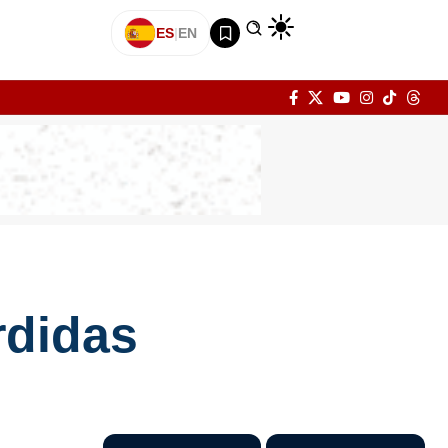
ES
|
EN
rdidas