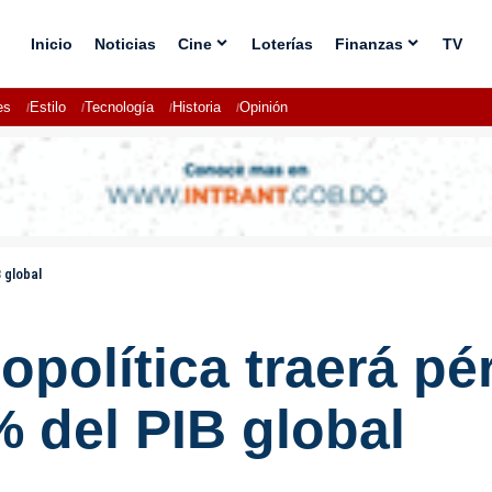
Inicio
Noticias
Cine
Loterías
Finanzas
TV
es
Estilo
Tecnología
Historia
Opinión
 global
opolítica traerá pé
% del PIB global