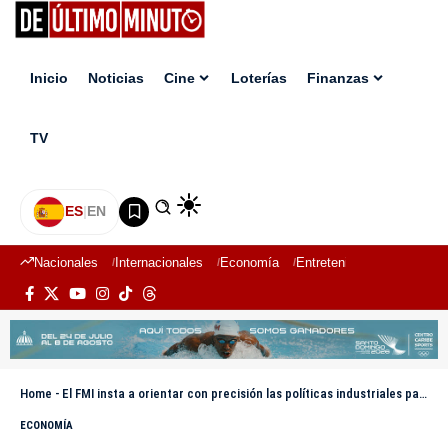
Inicio
Noticias
Cine
Loterías
Finanzas
TV
ES
|
EN
Nacionales
Internacionales
Economía
Entretenimiento
Deport
Home
-
El FMI insta a orientar con precisión las políticas industriales para generar resiliencia
ECONOMÍA