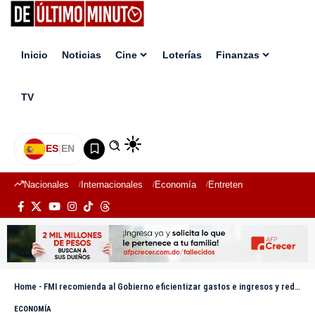
Inicio
Noticias
Cine
Loterías
Finanzas
TV
ES
|
EN
Nacionales
Internacionales
Economía
Entretenimiento
Deport
Home
-
FMI recomienda al Gobierno eficientizar gastos e ingresos y reducir subsidios
ECONOMÍA