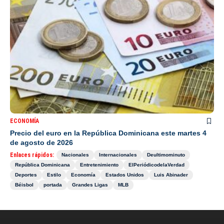
ECONOMÍA
Precio del euro en la República Dominicana este martes 4
de agosto de 2026
Enlaces rápidos:
Nacionales
Internacionales
Deultimominuto
República Dominicana
Entretenimiento
ElPeriódicodelaVerdad
Deportes
Estilo
Economía
Estados Unidos
Luis Abinader
Béisbol
portada
Grandes Ligas
MLB