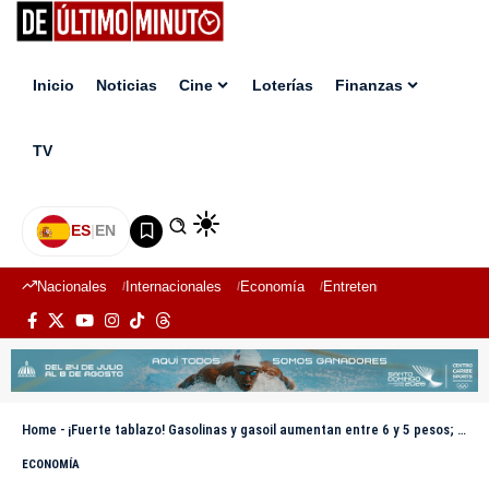
Inicio
Noticias
Cine
Loterías
Finanzas
TV
ES
|
EN
Nacionales
Internacionales
Economía
Entretenimiento
Deport
Home
-
¡Fuerte tablazo! Gasolinas y gasoil aumentan entre 6 y 5 pesos; gas se mantienen sin variación
ECONOMÍA