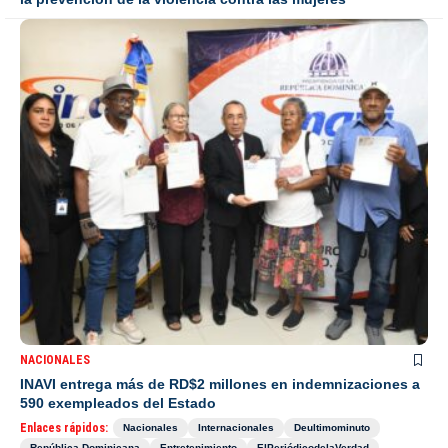
NACIONALES
INAVI entrega más de RD$2 millones en indemnizaciones a
590 exempleados del Estado
Enlaces rápidos:
Nacionales
Internacionales
Deultimominuto
República Dominicana
Entretenimiento
ElPeriódicodelaVerdad