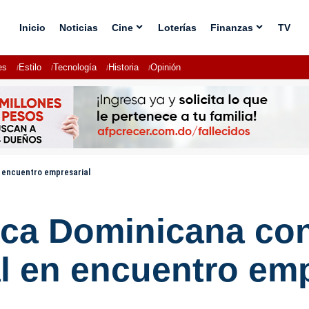
Inicio
Noticias
Cine
Loterías
Finanzas
TV
es
Estilo
Tecnología
Historia
Opinión
n encuentro empresarial
ca Dominicana con
l en encuentro emp