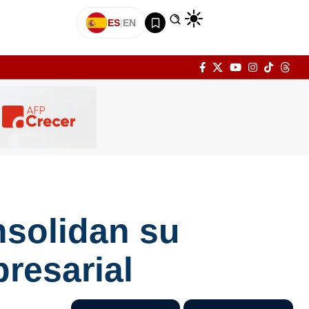
ES
|
EN
solidan su
resarial