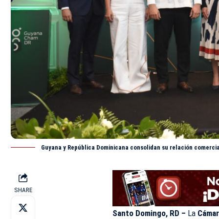
Guyana y República Dominicana consolidan su relación comerci
SHARE
Santo Domingo, RD –
La
Cámar