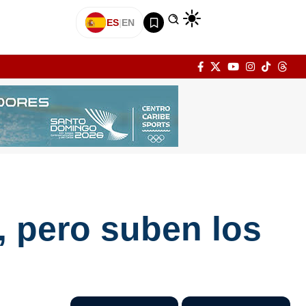
ES
|
EN
, pero suben los