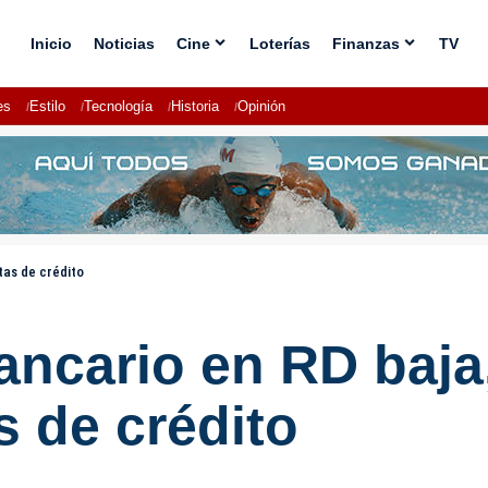
Inicio
Noticias
Cine
Loterías
Finanzas
TV
es
Estilo
Tecnología
Historia
Opinión
tas de crédito
ancario en RD baja
s de crédito