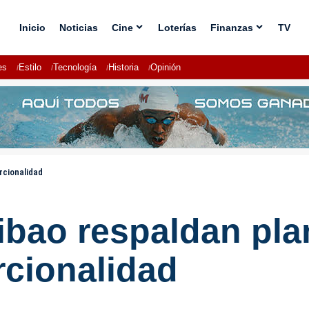
Inicio
Noticias
Cine
Loterías
Finanzas
TV
es
Estilo
Tecnología
Historia
Opinión
rcionalidad
Cibao respaldan pla
rcionalidad