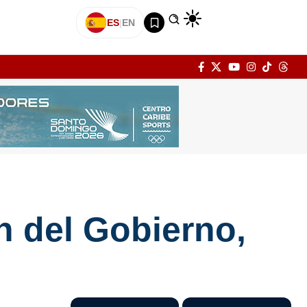
ES
|
EN
n del Gobierno,