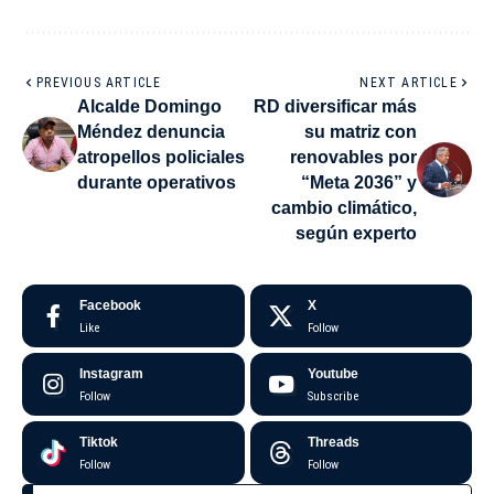
PREVIOUS ARTICLE
NEXT ARTICLE
Alcalde Domingo
RD diversificar más
Méndez denuncia
su matriz con
atropellos policiales
renovables por
durante operativos
“Meta 2036” y
cambio climático,
según experto
Facebook
X
Like
Follow
Instagram
Youtube
Follow
Subscribe
Tiktok
Threads
Follow
Follow