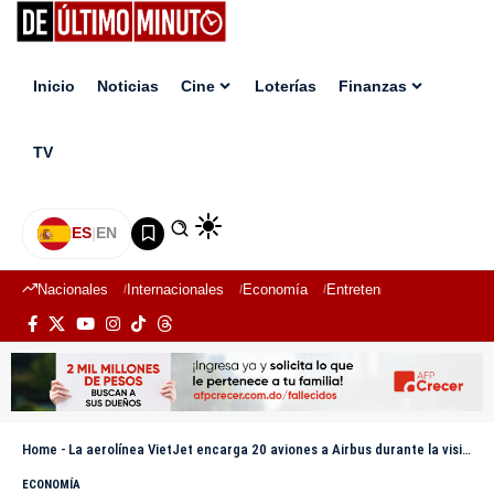
Inicio
Noticias
Cine
Loterías
Finanzas
TV
ES
|
EN
Nacionales
Internacionales
Economía
Entretenimiento
Deport
Home
-
La aerolínea VietJet encarga 20 aviones a Airbus durante la visita de Macron a Hanói
ECONOMÍA