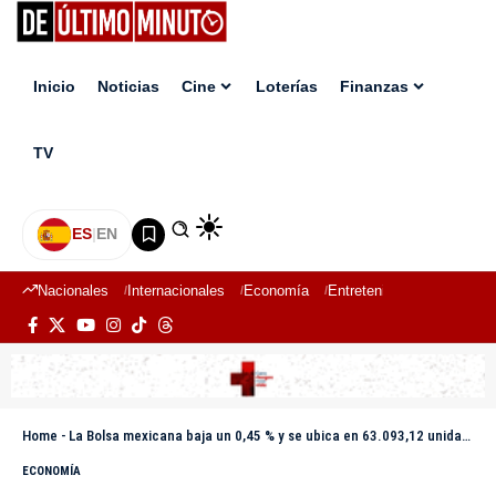
Inicio
Noticias
Cine
Loterías
Finanzas
TV
ES
|
EN
Nacionales
Internacionales
Economía
Entretenimiento
Deport
Home
-
La Bolsa mexicana baja un 0,45 % y se ubica en 63.093,12 unidades
ECONOMÍA