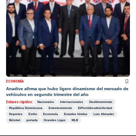
ECONOMÍA
Anadive afirma que hubo ligero dinamismo del mercado de
vehículos en segundo trimestre del año
Enlaces rápidos:
Nacionales
Internacionales
Deultimominuto
República Dominicana
Entretenimiento
ElPeriódicodelaVerdad
Deportes
Estilo
Economía
Estados Unidos
Luis Abinader
Béisbol
portada
Grandes Ligas
MLB