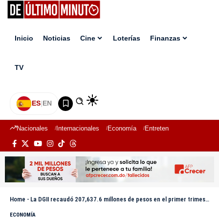
Inicio
Noticias
Cine
Loterías
Finanzas
TV
ES
|
EN
Nacionales
Internacionales
Economía
Entretenimiento
Deport
Home
-
La DGII recaudó 207,637.6 millones de pesos en el primer trimestre
ECONOMÍA