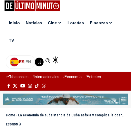
Inicio
Noticias
Cine
Loterías
Finanzas
TV
ES
|
EN
Nacionales
Internacionales
Economía
Entretenimiento
Deport
Home
-
La economía de subsistencia de Cuba asfixia y complica la operativa a empresas españolas
ECONOMÍA