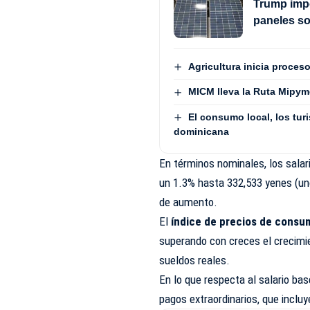
Trump impo
paneles s
Agricultura inicia proces
MICM lleva la Ruta Mipym
El consumo local, los turi
dominicana
En términos nominales, los sala
un 1.3% hasta 332,533 yenes (unos
de aumento.
El
índice de precios de consu
superando con creces el crecimie
sueldos reales.
En lo que respecta al salario ba
pagos extraordinarios, que incl