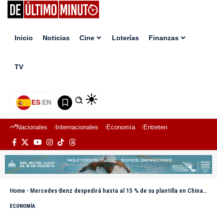
Inicio
Noticias
Cine
Loterías
Finanzas
TV
ES
|
EN
Nacionales
Internacionales
Economía
Entretenimiento
Deport
Home
-
Mercedes-Benz despedirá hasta al 15 % de su plantilla en China ante la caída de las ventas
ECONOMÍA