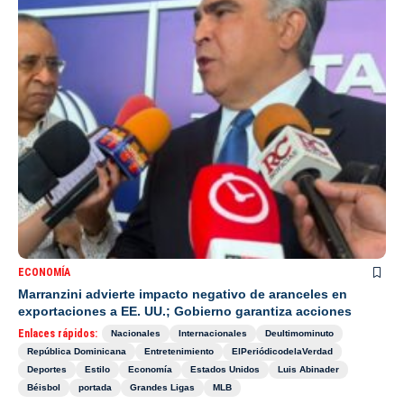
ECONOMÍA
Marranzini advierte impacto negativo de aranceles en
exportaciones a EE. UU.; Gobierno garantiza acciones
Enlaces rápidos:
Nacionales
Internacionales
Deultimominuto
República Dominicana
Entretenimiento
ElPeriódicodelaVerdad
Deportes
Estilo
Economía
Estados Unidos
Luis Abinader
Béisbol
portada
Grandes Ligas
MLB