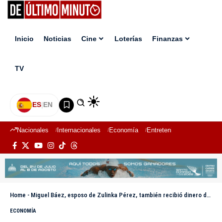
Inicio
Noticias
Cine
Loterías
Finanzas
TV
ES
|
EN
Nacionales
Internacionales
Economía
Entretenimiento
Deport
Home
-
Miguel Báez, esposo de Zulinka Pérez, también recibió dinero de Espaillat tras tragedia
ECONOMÍA