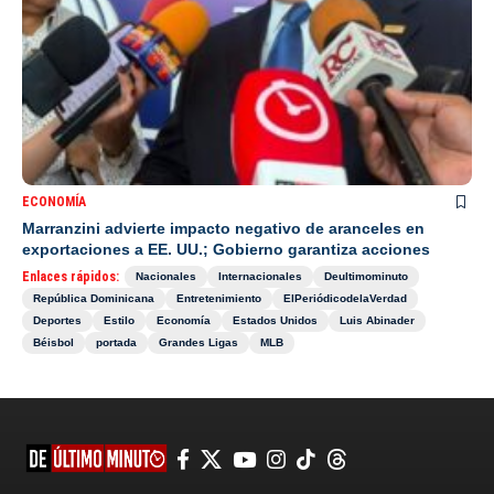
ECONOMÍA
Marranzini advierte impacto negativo de aranceles en
exportaciones a EE. UU.; Gobierno garantiza acciones
Enlaces rápidos:
Nacionales
Internacionales
Deultimominuto
República Dominicana
Entretenimiento
ElPeriódicodelaVerdad
Deportes
Estilo
Economía
Estados Unidos
Luis Abinader
Béisbol
portada
Grandes Ligas
MLB