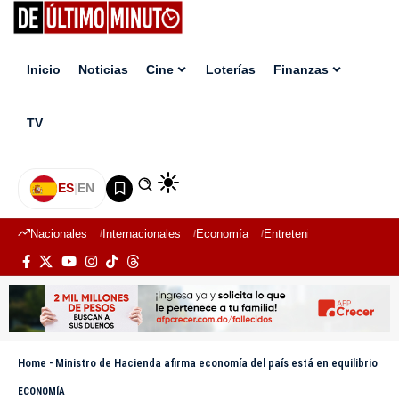
Inicio
Noticias
Cine
Loterías
Finanzas
TV
ES
|
EN
Nacionales
Internacionales
Economía
Entretenimiento
Deport
Home
-
Ministro de Hacienda afirma economía del país está en equilibrio
ECONOMÍA