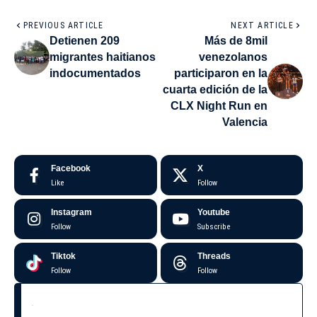
PREVIOUS ARTICLE
NEXT ARTICLE
Detienen 209
Más de 8mil
migrantes haitianos
venezolanos
indocumentados
participaron en la
cuarta edición de la
CLX Night Run en
Valencia
Facebook
X
Like
Follow
Instagram
Youtube
Follow
Subscribe
Tiktok
Threads
Follow
Follow