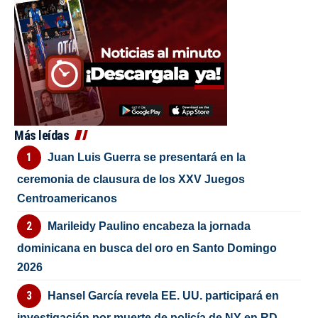
Más leídas
Juan Luis Guerra se presentará en la
ceremonia de clausura de los XXV Juegos
Centroamericanos
Marileidy Paulino encabeza la jornada
dominicana en busca del oro en Santo Domingo
2026
Hansel García revela EE. UU. participará en
investigación por muerte de policía de NY en RD