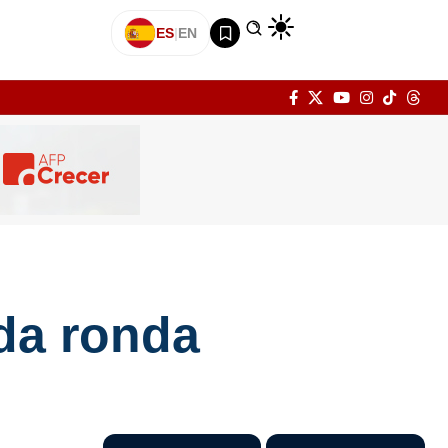
ES
|
EN
da ronda