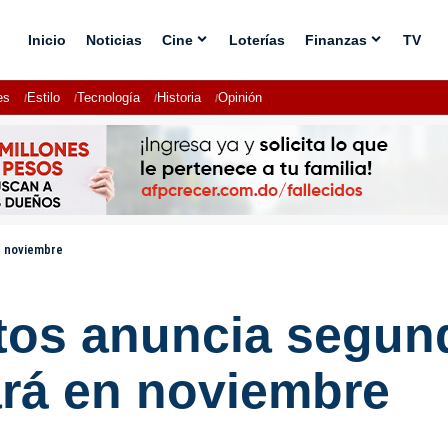
Inicio
Noticias
Cine
Loterías
Finanzas
TV
es
Estilo
Tecnología
Historia
Opinión
n noviembre
ntos anuncia segun
iará en noviembre