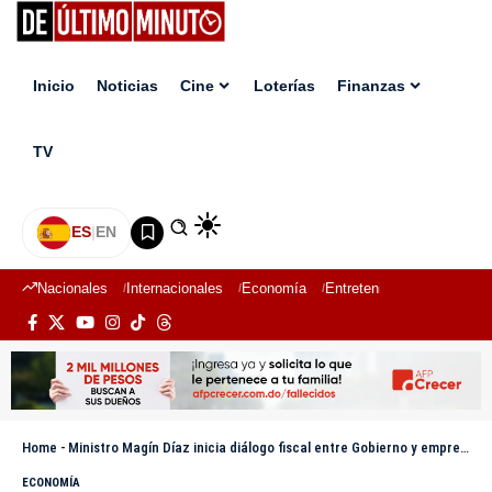
Inicio
Noticias
Cine
Loterías
Finanzas
TV
ES
|
EN
Nacionales
Internacionales
Economía
Entretenimiento
Deport
Home
-
Ministro Magín Díaz inicia diálogo fiscal entre Gobierno y empresas
ECONOMÍA