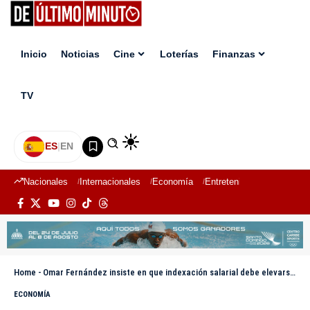
Inicio
Noticias
Cine
Loterías
Finanzas
TV
ES
|
EN
Nacionales
Internacionales
Economía
Entretenimiento
Deport
Home
-
Omar Fernández insiste en que indexación salarial debe elevarse a RD$52 mil
ECONOMÍA