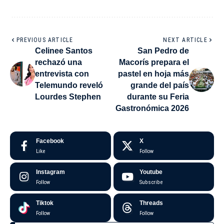
PREVIOUS ARTICLE
NEXT ARTICLE
Celinee Santos
San Pedro de
rechazó una
Macorís prepara el
entrevista con
pastel en hoja más
Telemundo reveló
grande del país
Lourdes Stephen
durante su Feria
Gastronómica 2026
Facebook
X
Like
Follow
Instagram
Youtube
Follow
Subscribe
Tiktok
Threads
Follow
Follow