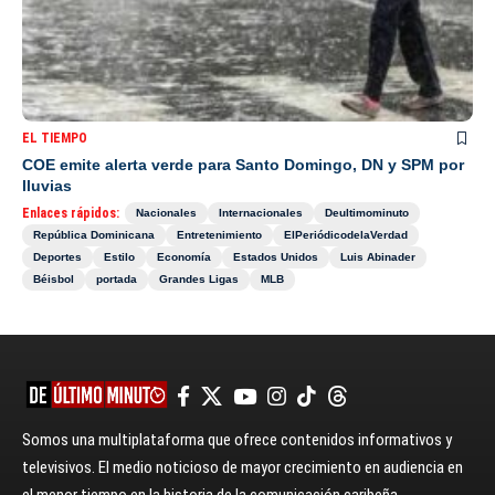
EL TIEMPO
COE emite alerta verde para Santo Domingo, DN y SPM por
lluvias
Enlaces rápidos:
Nacionales
Internacionales
Deultimominuto
República Dominicana
Entretenimiento
ElPeriódicodelaVerdad
Deportes
Estilo
Economía
Estados Unidos
Luis Abinader
Béisbol
portada
Grandes Ligas
MLB
Somos una multiplataforma que ofrece contenidos informativos y
televisivos. El medio noticioso de mayor crecimiento en audiencia en
el menor tiempo en la historia de la comunicación caribeña.