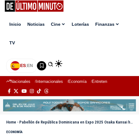
Inicio
Noticias
Cine
Loterías
Finanzas
TV
ES
|
EN
Nacionales
Internacionales
Economía
Entretenimiento
Deport
Home
-
Pabellón de República Dominicana en Expo 2025 Osaka Kansai ha recibido más de un millón de personas
ECONOMÍA