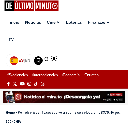
Inicio
Noticias
Cine
Loterías
Finanzas
TV
ES
|
EN
Nacionales
Internacionales
Economía
Entretenimiento
Deport
Home
-
Petróleo West Texas vuelve a subir y se coloca en US$70.46 por tensiones en el Estrecho de Ormuz
ECONOMÍA