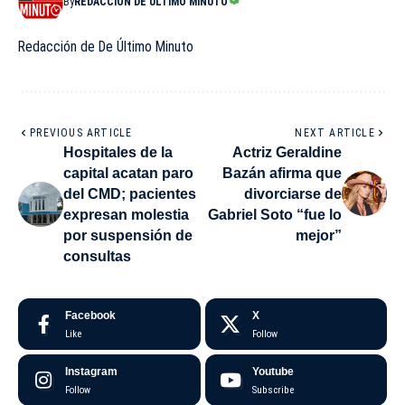
By
REDACCIÓN DE ÚLTIMO MINUTO
Redacción de De Último Minuto
PREVIOUS ARTICLE
NEXT ARTICLE
Hospitales de la
Actriz Geraldine
capital acatan paro
Bazán afirma que
del CMD; pacientes
divorciarse de
expresan molestia
Gabriel Soto “fue lo
por suspensión de
mejor”
consultas
Facebook
X
Like
Follow
Instagram
Youtube
Follow
Subscribe