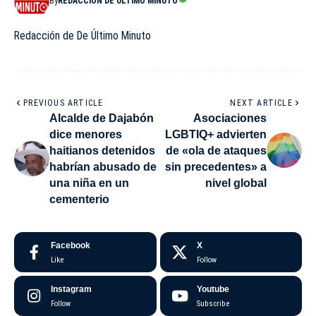
By
REDACCIÓN DE ÚLTIMO MINUTO
Redacción de De Último Minuto
PREVIOUS ARTICLE
NEXT ARTICLE
Alcalde de Dajabón
Asociaciones
dice menores
LGBTIQ+ advierten
haitianos detenidos
de «ola de ataques
habrían abusado de
sin precedentes» a
una niña en un
nivel global
cementerio
Facebook
X
Like
Follow
Instagram
Youtube
Follow
Subscribe