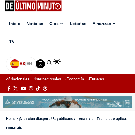
Inicio
Noticias
Cine
Loterías
Finanzas
TV
ES
|
EN
Nacionales
Internacionales
Economía
Entretenimiento
Deport
Home
-
¡Atención diáspora! Republicanos frenan plan Trump que aplicaría un 5% a las remesas
ECONOMÍA