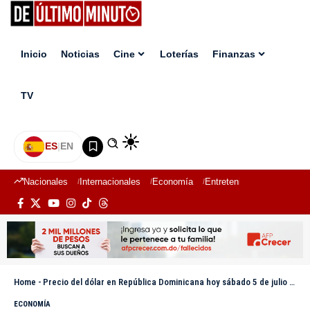
Inicio
Noticias
Cine
Loterías
Finanzas
TV
ES
|
EN
Nacionales
Internacionales
Economía
Entretenimiento
Deport
Home
-
Precio del dólar en República Dominicana hoy sábado 5 de julio 2025
ECONOMÍA