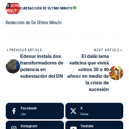
By
REDACCIÓN DE ÚLTIMO MINUTO
Redacción de De Último Minuto
PREVIOUS ARTICLE
NEXT ARTICLE
Edesur instala dos
El dalái lama
transformadores de
vaticina que vivirá
potencia en
«otros 30 o 40
subestación del DN
años» en medio de
la crisis de
sucesión
Facebook
X
Like
Follow
Instagram
Youtube