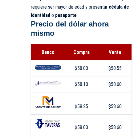
requiere ser mayor de edad y presentar
cédula de
identidad
o
pasaporte
.
Precio del dólar ahora
mismo
Banco
Compra
Venta
$58.00
$58.55
$58.10
$58.60
$58.25
$58.60
$58.00
$58.60