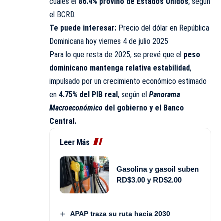
cuales el
86.4% provino de Estados Unidos
, según
el
BCRD
.
Te puede interesar:
Precio del dólar en República
Dominicana hoy viernes 4 de julio 2025
Para lo que resta de 2025, se prevé que el
peso
dominicano mantenga relativa estabilidad
,
impulsado por un crecimiento económico estimado
en
4.75% del PIB real
, según el
Panorama
Macroeconómico
del gobierno y el Banco
Central.
Leer Más
Gasolina y gasoil suben
RD$3.00 y RD$2.00
APAP traza su ruta hacia 2030