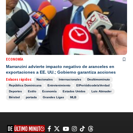
ECONOMÍA
Marranzini advierte impacto negativo de aranceles en
exportaciones a EE. UU.; Gobierno garantiza acciones
Enlaces rápidos:
Nacionales
Internacionales
Deultimominuto
República Dominicana
Entretenimiento
ElPeriódicodelaVerdad
Deportes
Estilo
Economía
Estados Unidos
Luis Abinader
Béisbol
portada
Grandes Ligas
MLB