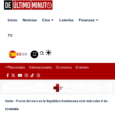
Inicio
Noticias
Cine
Loterías
Finanzas
TV
ES
|
EN
Nacionales
Internacionales
Economía
Entretenimiento
Deport
Home
-
Precio del euro en la República Dominicana este miércoles 8 de julio de 2026
ECONOMÍA