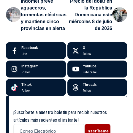
Indomet prevé
Precio del dólar en
aguaceros,
la República
tormentas eléctricas
Dominicana este
y mantiene cinco
miércoles 8 de julio
provincias en alerta
de 2026
Facebook
X
Like
Follow
Instagram
Youtube
Follow
Subscribe
Tiktok
Threads
Follow
Follow
¡Suscríbete a nuestro boletín para recibir nuestros
artículos más recientes al instante!
Inscríbeme