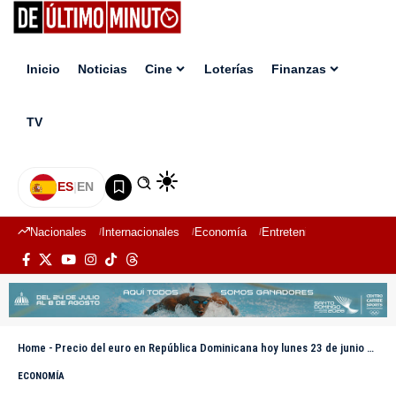
Inicio
Noticias
Cine
Loterías
Finanzas
TV
ES
|
EN
Nacionales
Internacionales
Economía
Entretenimiento
Deport
Home
-
Precio del euro en República Dominicana hoy lunes 23 de junio 2025
ECONOMÍA