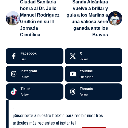
Ciudad Sanitaria
Sandy Alcántara
honra al Dr. Julio
vuelve a brillar y
Manuel Rodríguez
guía a los Marlins a
Grullón en su III
una valiosa serie
Jornada
ganada ante los
Científica
Bravos
Facebook
X
Like
Follow
Instagram
Youtube
Follow
Subscribe
Tiktok
Threads
Follow
Follow
¡Suscríbete a nuestro boletín para recibir nuestros
artículos más recientes al instante!