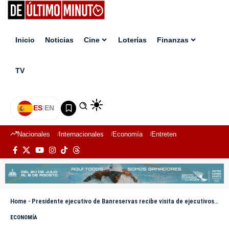
Inicio
Noticias
Cine
Loterías
Finanzas
TV
ES
|
EN
Nacionales
Internacionales
Economía
Entretenimiento
Deport
Home
-
Presidente ejecutivo de Banreservas recibe visita de ejecutivos del BHD
ECONOMÍA