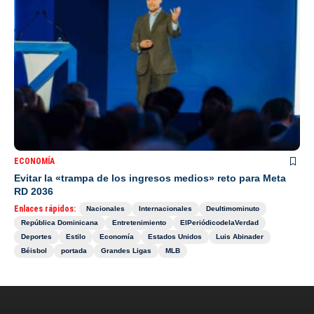
ECONOMÍA
Evitar la «trampa de los ingresos medios» reto para Meta
RD 2036
Enlaces rápidos:
Nacionales
Internacionales
Deultimominuto
República Dominicana
Entretenimiento
ElPeriódicodelaVerdad
Deportes
Estilo
Economía
Estados Unidos
Luis Abinader
Béisbol
portada
Grandes Ligas
MLB