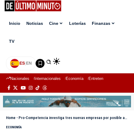
Inicio
Noticias
Cine
Loterías
Finanzas
TV
ES
|
EN
Nacionales
Internacionales
Economía
Entretenimiento
Deport
Home
-
Pro-Competencia investiga tres nuevas empresas por posible acuerdo de precios en licitaciones de Comedores Económicos
ECONOMÍA