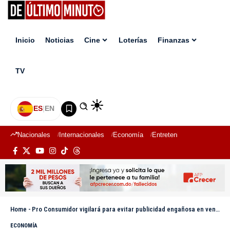
Inicio
Noticias
Cine
Loterías
Finanzas
TV
ES
|
EN
Nacionales
Internacionales
Economía
Entretenimiento
Deport
Home
-
Pro Consumidor vigilará para evitar publicidad engañosa en venta de útiles escolares
ECONOMÍA