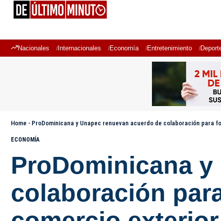
Nacionales
Internacionales
Economía
Entretenimiento
Deport
Home
-
ProDominicana y Unapec renuevan acuerdo de colaboración para fo
ECONOMÍA
ProDominicana y
colaboración para
comercio exterior