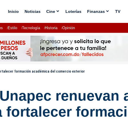
Inicio
Noticias
Cine
Loterías
Finanzas
TV
es
Estilo
Tecnología
Historia
Opinión
rtalecer formación académica del comercio exterior
 Unapec renuevan 
 fortalecer formac