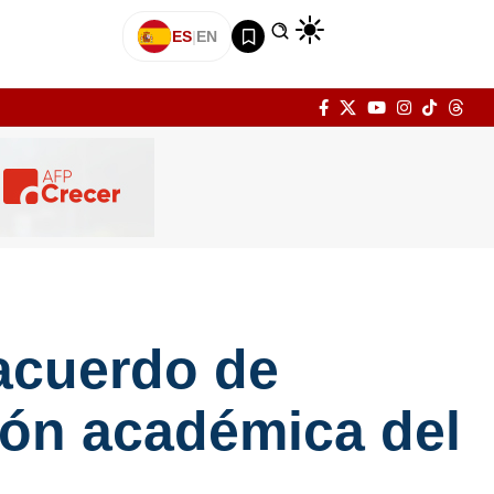
ES
|
EN
acuerdo de
ión académica del