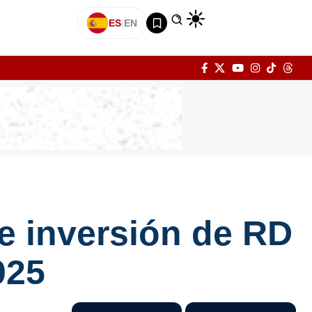
ES
|
EN
 inversión de RD
025