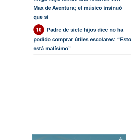
Max de Aventura; el músico insinuó
que si
Padre de siete hijos dice no ha
podido comprar útiles escolares: “Esto
está malísimo”