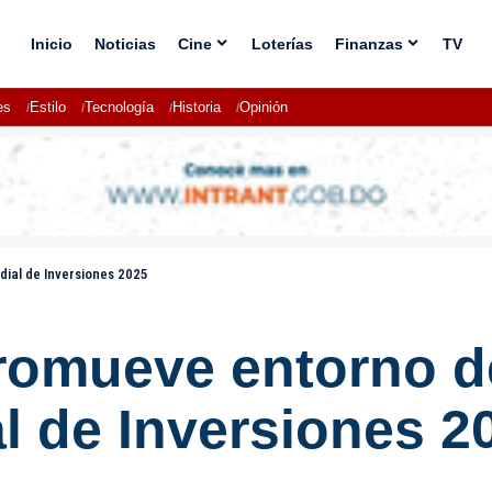
Inicio
Noticias
Cine
Loterías
Finanzas
TV
es
Estilo
Tecnología
Historia
Opinión
ial de Inversiones 2025
omueve entorno de
l de Inversiones 2