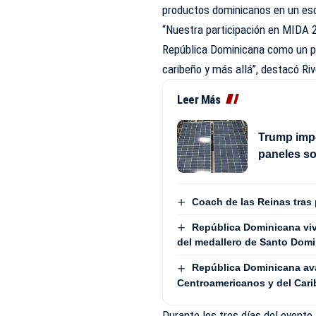
productos dominicanos en un esce
“Nuestra participación en MIDA 2
República Dominicana como un pr
caribeño y más allá”, destacó Riv
Leer Más
Trump impo
paneles s
Coach de las Reinas tras
República Dominicana vive
del medallero de Santo Dom
República Dominicana avan
Centroamericanos y del Cari
Durante los tres días del evento