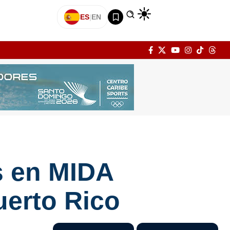
ES
|
EN
s en MIDA
erto Rico