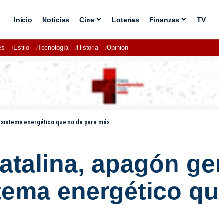
Inicio
Noticias
Cine
Loterías
Finanzas
TV
es
Estilo
Tecnología
Historia
Opinión
n sistema energético que no da para más
atalina, apagón gen
stema energético q