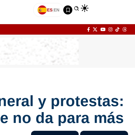
ES
|
EN
eral y protestas:
ue no da para más