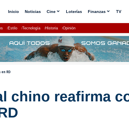
Inicio
Noticias
Cine
Loterías
Finanzas
TV
es
Estilo
Tecnología
Historia
Opinión
a en RD
al chino reafirma 
 RD