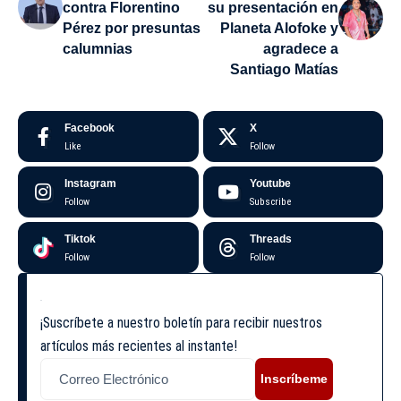
contra Florentino
su presentación en
Pérez por presuntas
Planeta Alofoke y
calumnias
agradece a
Santiago Matías
Facebook
X
Like
Follow
Instagram
Youtube
Follow
Subscribe
Tiktok
Threads
Follow
Follow
¡Suscríbete a nuestro boletín para recibir nuestros
artículos más recientes al instante!
Inscríbeme