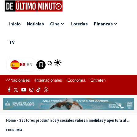
Inicio
Noticias
Cine
Loterías
Finanzas
TV
ES
|
EN
Nacionales
Internacionales
Economía
Entretenimiento
Deport
Home
-
Sectores productivos y sociales valoran medidas y apertura al diálogo
ECONOMÍA