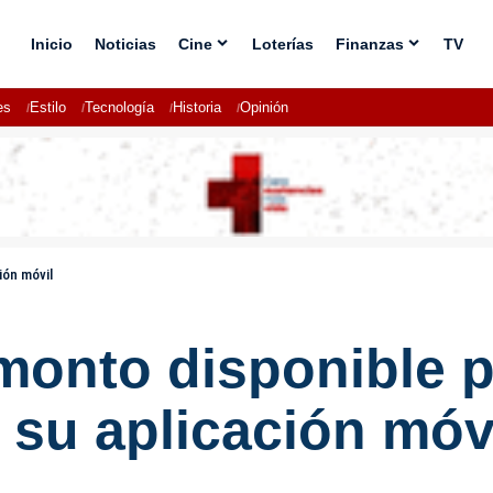
Inicio
Noticias
Cine
Loterías
Finanzas
TV
es
Estilo
Tecnología
Historia
Opinión
ión móvil
monto disponible p
su aplicación móv