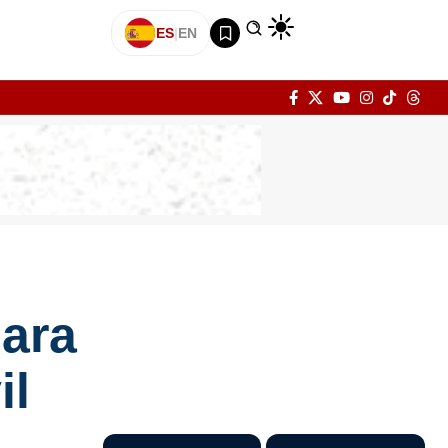
ES
|
EN
ara
il