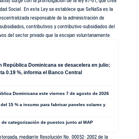
aSa) surge con la promulgación de la ley 87-01, que crea
dad Social. En esta Ley se establece que SeNaSa es la
escentralizada responsable de la administración de
 subsidiados, contributivos y contributivo-subsidiados del
ivos del sector privado que la escojan voluntariamente.
en República Dominicana se desacelera en julio;
a 0.19 %, informa el Banco Central
ública Dominicana este viernes 7 de agosto de 2026
del 15 % a insumo para fabricar paneles solares y
o de categorización de puestos junto al MAP
 otorgada, mediante Resolución No. 00052- 2002 de la