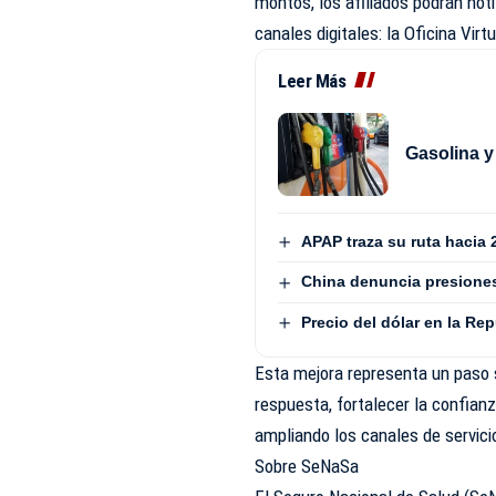
montos, los afiliados podrán not
canales digitales: la Oficina Virt
Leer Más
Gasolina y
APAP traza su ruta hacia 
China denuncia presiones
Precio del dólar en la Re
Esta mejora representa un paso s
respuesta, fortalecer la confian
ampliando los canales de servicio 
Sobre SeNaSa