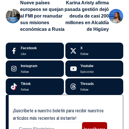
Nueve países
Karina Aristy afirma
europeos se quejan
pasada gestión dejó
al FMI por reanudar
deuda de casi 200
sus misiones
millones en Alcaldía
económicas a Rusia
de Higüey
Facebook
X
Like
Follow
Instagram
Youtube
Follow
Subscribe
Tiktok
Threads
Follow
Follow
¡Suscríbete a nuestro boletín para recibir nuestros
artículos más recientes al instante!
Inscríbeme