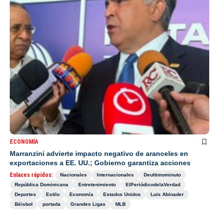
ECONOMÍA
Marranzini advierte impacto negativo de aranceles en
exportaciones a EE. UU.; Gobierno garantiza acciones
Enlaces rápidos:
Nacionales
Internacionales
Deultimominuto
República Dominicana
Entretenimiento
ElPeriódicodelaVerdad
Deportes
Estilo
Economía
Estados Unidos
Luis Abinader
Béisbol
portada
Grandes Ligas
MLB