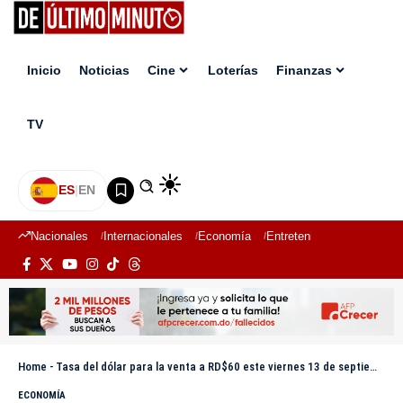
Inicio
Noticias
Cine
Loterías
Finanzas
TV
ES
|
EN
Nacionales
Internacionales
Economía
Entretenimiento
Deport
Home
-
Tasa del dólar para la venta a RD$60 este viernes 13 de septiembre
ECONOMÍA