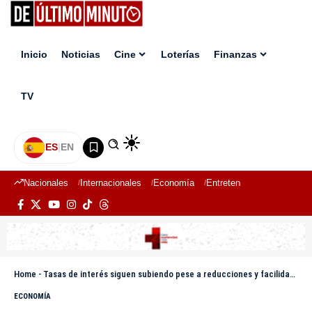
Inicio
Noticias
Cine
Loterías
Finanzas
TV
ES
|
EN
Nacionales
Internacionales
Economía
Entretenimiento
Deport
Home
-
Tasas de interés siguen subiendo pese a reducciones y facilidades del Banco Central
ECONOMÍA