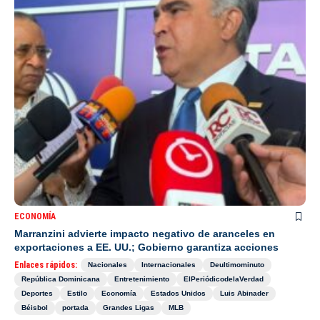
ECONOMÍA
Marranzini advierte impacto negativo de aranceles en
exportaciones a EE. UU.; Gobierno garantiza acciones
Enlaces rápidos:
Nacionales
Internacionales
Deultimominuto
República Dominicana
Entretenimiento
ElPeriódicodelaVerdad
Deportes
Estilo
Economía
Estados Unidos
Luis Abinader
Béisbol
portada
Grandes Ligas
MLB