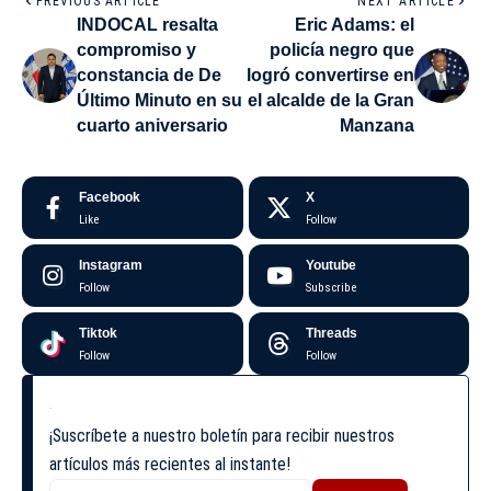
PREVIOUS ARTICLE
NEXT ARTICLE
INDOCAL resalta
Eric Adams: el
compromiso y
policía negro que
constancia de De
logró convertirse en
Último Minuto en su
el alcalde de la Gran
cuarto aniversario
Manzana
Facebook
X
Like
Follow
Instagram
Youtube
Follow
Subscribe
Tiktok
Threads
Follow
Follow
¡Suscríbete a nuestro boletín para recibir nuestros
artículos más recientes al instante!