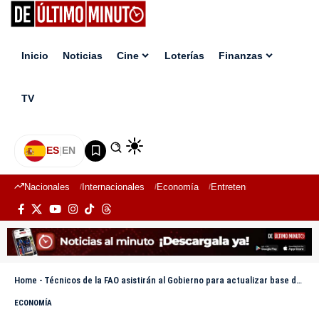
Inicio
Noticias
Cine
Loterías
Finanzas
TV
ES
|
EN
Nacionales
Internacionales
Economía
Entretenimiento
Deport
Home
-
Técnicos de la FAO asistirán al Gobierno para actualizar base datos alimentaria
ECONOMÍA