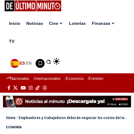
Inicio
Noticias
Cine
Loterías
Finanzas
TV
ES
|
EN
Nacionales
Internacionales
Economía
Entretenimiento
Deport
Home
-
Empleadores y trabajadores deberán negociar los costos del internet, energía y equipos para el trabajo remoto
ECONOMÍA