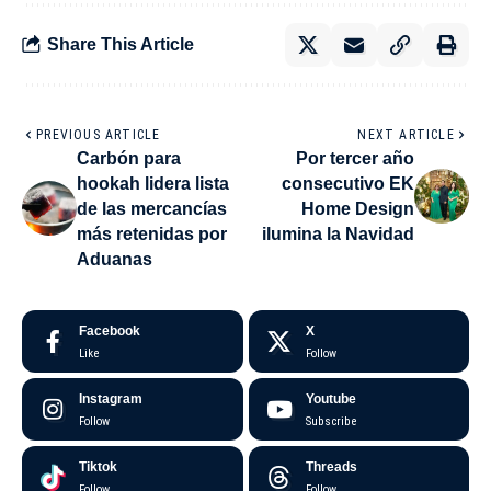
Share This Article
PREVIOUS ARTICLE
NEXT ARTICLE
Carbón para
Por tercer año
hookah lidera lista
consecutivo EK
de las mercancías
Home Design
más retenidas por
ilumina la Navidad
Aduanas
Facebook
X
Like
Follow
Instagram
Youtube
Follow
Subscribe
Tiktok
Threads
Follow
Follow